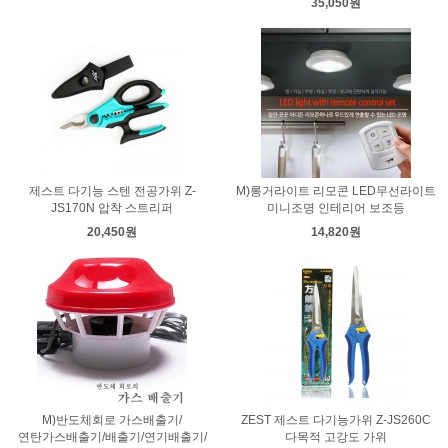
35,050원
제스트 다기능 스텐 전공가위 Z-
M)롱거라이트 리모콘 LED무선라이트
JS170N 압착 스트리퍼
미니조명 인테리어 보조등
20,450원
14,820원
M)반도체회로 가스배출기/
ZEST 제스트 다기능가위 Z-JS260C
연탄가스배출기/배출기/연기배출기/
다목적 고강도 가위