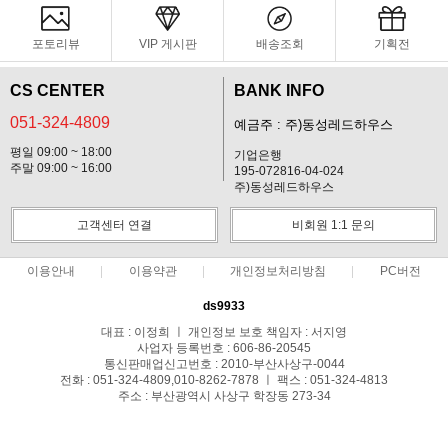
포토리뷰
VIP 게시판
배송조회
기획전
CS CENTER
BANK INFO
051-324-4809
예금주 : 주)동성레드하우스
평일 09:00 ~ 18:00
기업은행
주말 09:00 ~ 16:00
195-072816-04-024
주)동성레드하우스
고객센터 연결
비회원 1:1 문의
이용안내
이용약관
개인정보처리방침
PC버전
ds9933
대표 : 이정희 ㅣ 개인정보 보호 책임자 : 서지영
사업자 등록번호 : 606-86-20545
통신판매업신고번호 : 2010-부산사상구-0044
전화 : 051-324-4809,010-8262-7878 ㅣ 팩스 : 051-324-4813
주소 : 부산광역시 사상구 학장동 273-34
COPYRIGHT(C)(주)동성레드하우스-철물,공구,실리콘,락카,테이프 ALL RIGHTS
RESERVED.