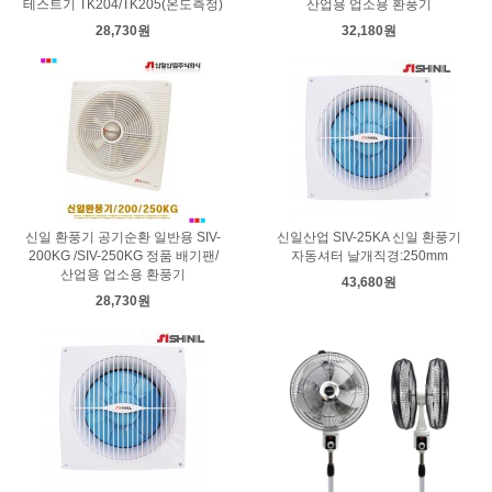
테스트기 TK204/TK205(온도측정)
산업용 업소용 환풍기
28,730원
32,180원
신일 환풍기 공기순환 일반용 SIV-
신일산업 SIV-25KA 신일 환풍기
200KG /SIV-250KG 정품 배기팬/
자동셔터 날개직경:250mm
산업용 업소용 환풍기
43,680원
28,730원