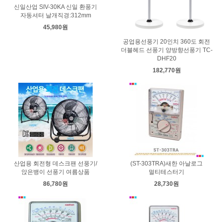
신일산업 SIV-30KA 신일 환풍기
자동셔터 날개직경:312mm
45,980원
공업용선풍기 20인치 360도 회전
더블헤드 선풍기 양방향선풍기 TC-
DHF20
182,770원
산업용 회전형 데스크팬 선풍기/
(ST-303TRA)새한 아날로그
앉은뱅이 선풍기 여름상품
멀티테스터기
86,780원
28,730원