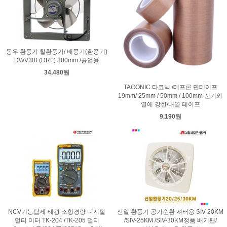
동우 환풍기 철환풍기/ 배풍기(환풍기)
DWV30F(DRF) 300mm /공업용
34,480원
TACONIC 타코닉 /테프론 면테이프
19mm/ 25mm / 50mm / 100mm 전기와
열에 강한/내열 테이프
9,190원
NCV기능탑제-태광 소형경량 디지털
신일 환풍기 공기순환 셔터용 SIV-20KM
멀티 미터 TK-204 /TK-205 멀티
/SIV-25KM /SIV-30KM정품 배기팬/