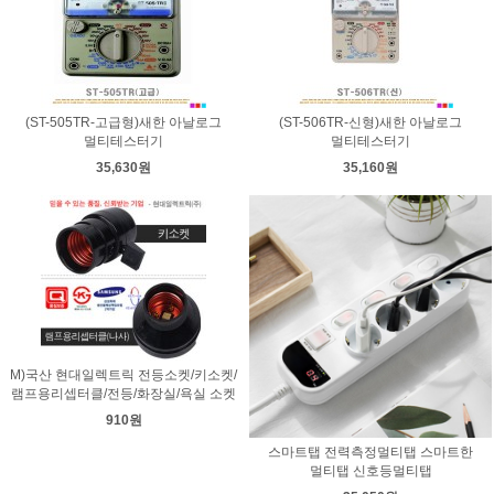
(ST-505TR-고급형)새한 아날로그
(ST-506TR-신형)새한 아날로그
멀티테스터기
멀티테스터기
35,630원
35,160원
M)국산 현대일렉트릭 전등소켓/키소켓/
램프용리셉터클/전등/화장실/욕실 소켓
910원
스마트탭 전력측정멀티탭 스마트한
멀티탭 신호등멀티탭