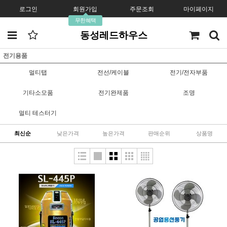
로그인
회원가입
주문조회
마이페이지
무한혜택
동성레드하우스
전기용품
멀티탭
전선/케이블
전기/전자부품
기타소모품
전기완제품
조명
멀티 테스터기
최신순
낮은가격
높은가격
판매순위
상품명