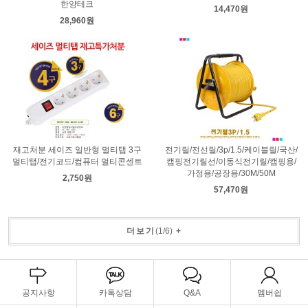
한양테크
14,470원
28,960원
재고처분 세이즈 일반형 멀티탭 3구
전기릴/전선릴/3p/1.5/케이블릴/국산/
멀티탭/전기코드/컴퓨터 멀티콘센트
캠핑전기릴선/이동식전기릴/캠핑용/
가정용/공장용/30M/50M
2,750원
57,470원
더보기
(
1
/
6
)
+
공지사항
카톡상담
Q&A
멤버쉽