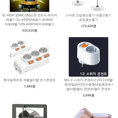
SL-445P )[SINCON]신콘 전자식 레이저
스마토 산업용선풍기 대형선풍기
레벨기 SL-445P(2배밝기 4V4H)//
공업용선풍기
자동레벨기//SL445P//레이져레벨기
172,420원
434,510원
현대일렉트릭 개별멀티탭 전기콘센트
M)1구 스위치 콘센트/2구/3구/개별/
회전/일반/안전인증/현대일렉트릭 /
7,460원
멀티탭/멀티 콘센트/멀티 콘센트
2,640원