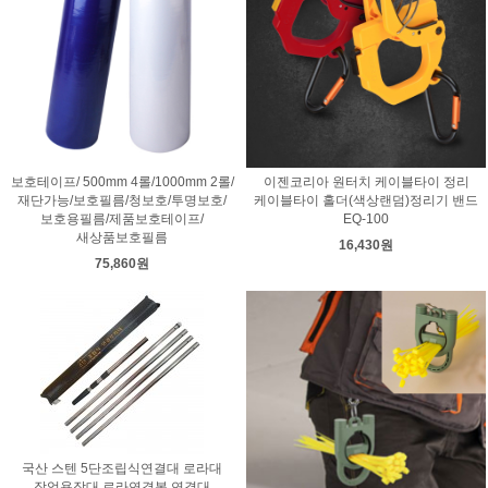
보호테이프/ 500mm 4롤/1000mm 2롤/
이젠코리아 원터치 케이블타이 정리
재단가능/보호필름/청보호/투명보호/
케이블타이 홀더(색상랜덤)정리기 밴드
보호용필름/제품보호테이프/
EQ-100
새상품보호필름
16,430원
75,860원
국산 스텐 5단조립식연결대 로라대
작업용장대 로라연결봉 연결대