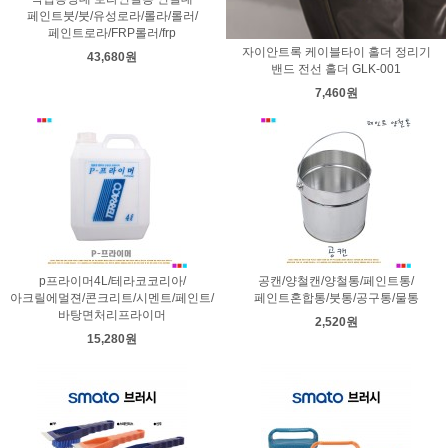
페인트붓/붓/유성로라/롤라/롤러/
페인트로라/FRP롤러/frp
자이안트록 케이블타이 홀더 정리기
43,680원
밴드 전선 홀더 GLK-001
7,460원
p프라이머4L/테라코코리아/
공캔/양철캔/양철통/페인트통/
아크릴에멀젼/콘크리트/시멘트/페인트/
페인트혼합통/붓통/공구통/물통
바탕면처리프라이머
2,520원
15,280원