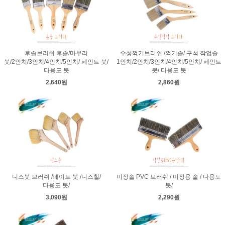
후솔브러쉬 후솔/마무리
수성꺽기브러쉬 /꺽기솔/ 구석 작업솔
붓/2인치/3인치/4인치/5인치/ 페인트 붓/
1인치/2인치/3인치/4인치/5인치/ 페인트
다용도 붓
붓/ 다용도 붓
2,640원
2,860원
니스붓 브러쉬 /페이트 붓 /니스칠/
미장솔 PVC 브러쉬 / 미장용 솔 / 다용도
다용도 붓/
붓/
3,090원
2,290원