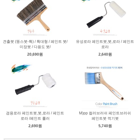
견출붓 (뚱스붓-특) / 특대형 / 페인트 붓/
유성로라 페인트붓,붓,로라 / 페인트
미장붓 / 다용도 붓/
로라
20,690원
2,640원
겸용로라 페인트붓,붓,로라 / 페인트
M)pp 컬러브러쉬 페인트브러쉬
로라 /페인트 롤러
페인트붓 꺽기붓
2,690원
5,740원