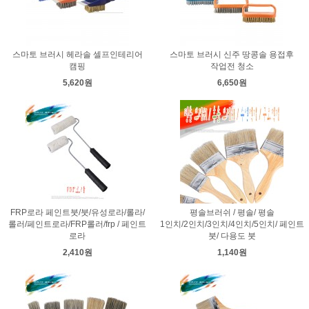
스마토 브러시 헤라솔 셀프인테리어
스마토 브러시 신주 땅콩솔 용접후
캠핑
작업전 청소
5,620원
6,650원
FRP로라 페인트붓/붓/유성로라/롤라/
평솔브러쉬 / 평솔/ 평솔
롤러/페인트로라/FRP롤러/frp / 페인트
1인치/2인치/3인치/4인치/5인치/ 페인트
로라
붓/ 다용도 붓
2,410원
1,140원