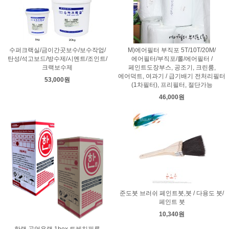
수퍼크랙실/금이간곳보수/보수작업/
M)에어필터 부직포 5T/10T/20M/
탄성/석고보드/방수제/시멘트/조인트/
에어필터/부직포/롤/에어필터 /
크랙보수제
페인트도장부스, 공조기, 크린룸,
에어덕트, 여과기 / 급기배기 전처리필터
53,000원
(1차필터), 프리필터, 절단가능
46,000원
준도붓 브러쉬 페인트붓,붓 / 다용도 붓/
페인트 붓
10,340원