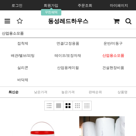
로그인
회원가입
주문조회
마이페이지
무한혜택
동성레드하우스
산업용소모품
접착제
연결/고정용품
운반/이동구
배관/밸브/피팅
테이프/포장자재
산업용소모품
실리콘
산업용케미컬
건설현장비품
바닥제
최신순
낮은가격
높은가격
판매순위
상품명