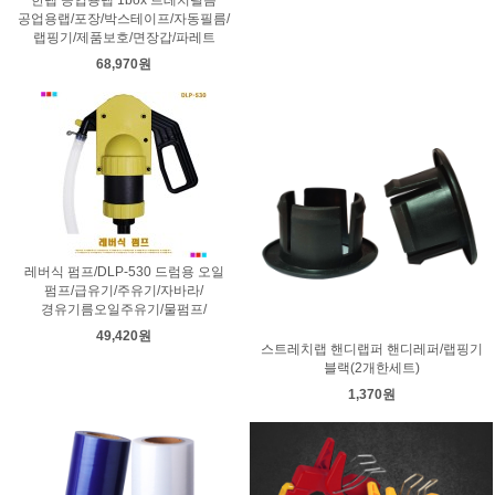
한랩 공업용랩 1box 트레치필름
공업용랩/포장/박스테이프/자동필름/
랩핑기/제품보호/면장갑/파레트
68,970원
레버식 펌프/DLP-530 드럼용 오일
펌프/급유기/주유기/자바라/
경유기름오일주유기/물펌프/
49,420원
스트레치랩 핸디랩퍼 핸디레퍼/랩핑기
블랙(2개한세트)
1,370원