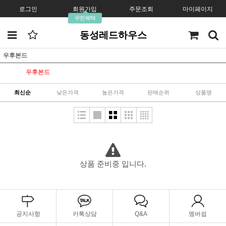
로그인
회원가입
주문조회
마이페이지
무한혜택
동성레드하우스
우후본드
우후본드
최신순
낮은가격
높은가격
판매순위
상품명
상품 준비중 입니다.
공지사항
카톡상담
Q&A
멤버쉽