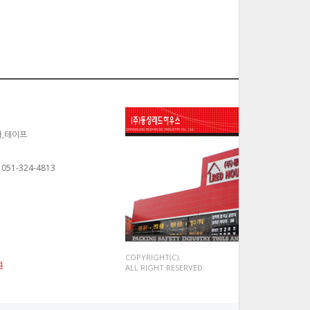
카,테이프
 051-324-4813
COPYRIGHT(C).
4
ALL RIGHT RESERVED.