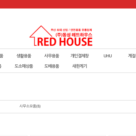
품
생활용품
사무용품
개인결제창
UHU
계절
폼
도소매상품
도배용품
새한계기
사무소모품(8)