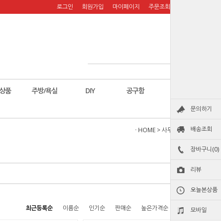
로그인
회원가입
마이페이지
주문조회
장바구니
상품
주방/욕실
DIY
공구함
칼
문의하기
배송조회
· HOME
>
사무용품
>
펜
장바구니(0)
리뷰
오늘본상품
최근등록순
이름순
인기순
판매순
높은가격순
낮은가격순
모바일