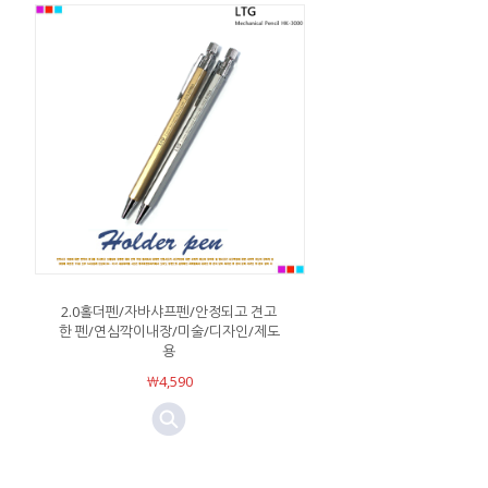
2.0홀더펜/자바샤프펜/안정되고 견고
한 펜/연심깍이내장/미술/디자인/제도
용
￦4,590