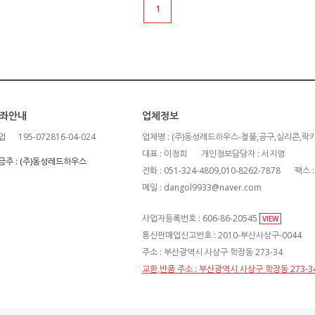
1
좌안내
업체정보
업
195-072816-04-024
업체명 : (주)동성레드하우스-철물,공구,실리콘,락
대표 : 이정희
개인정보담당자 : 서지영
금주 : (주)동성레드하우스
전화 : 051-324-4809,010-8262-7878
팩스 :
메일 : dangol9933@naver.com
사업자등록번호 : 606-86-20545
VIEW
통신판매업신고번호 : 2010-부산사상구-0044
주소 : 부산광역시 사상구 학장동 273-34
교환,반품 주소 : 부산광역시 사상구 학장동 273-3