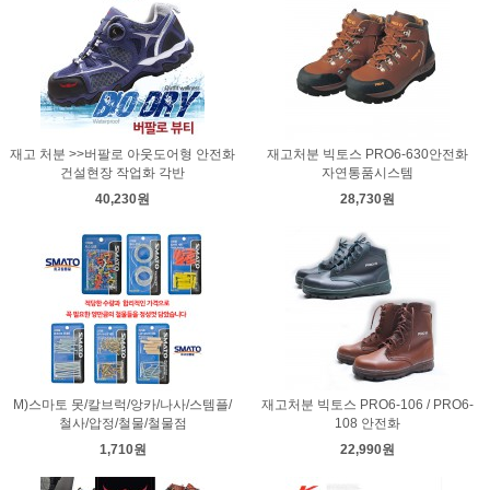
재고 처분 >>버팔로 아웃도어형 안전화
재고처분 빅토스 PRO6-630안전화
건설현장 작업화 각반
자연통품시스템
40,230원
28,730원
M)스마토 못/칼브럭/앙카/나사/스템플/
재고처분 빅토스 PRO6-106 / PRO6-
철사/압정/철물/철물점
108 안전화
1,710원
22,990원