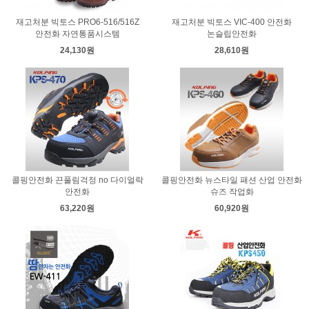
재고처분 빅토스 PRO6-516/516Z
재고처분 빅토스 VIC-400 안전화
안전화 자연통품시스템
논슬립안전화
24,130원
28,610원
콜핑안전화 끈풀림걱정 no 다이얼락
콜핑안전화 뉴스타일 패션 산업 안전화
안전화
슈즈 작업화
63,220원
60,920원