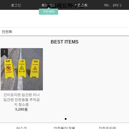
동성레드하우스
로그인
회원가입
주문조회
마이페이지
무한혜택
안전화
BEST ITEMS
1
간이표지판 입간판 미니
입간판 안전용품 주차금
지 청소중
5,280원
마스크
안전복/도장복
안전표지판