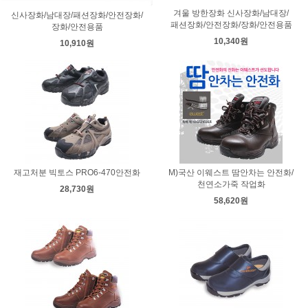
겨울 방한장화 신사장화/남대장/
신사장화/남대장/패션장화/안전장화/
패션장화/안전장화/장화/안전용품
장화/안전용품
10,340원
10,910원
재고처분 빅토스 PRO6-470안전화
M)국산 이웨스트 땀안차는 안전화/
천연소가죽 작업화
28,730원
58,620원