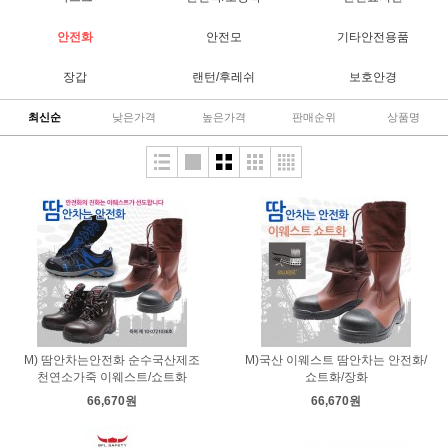
안전화
안전모
기타안전용품
장갑
랜턴/후레쉬
보호안경
최신순
낮은가격
높은가격
판매순위
상품명
M) 땀안차는안전화 순수국산제조
M)국산 이웨스트 땀안차는 안전화/
천연소가죽 이웨스트/쇼트화
쇼트화/장화
66,670원
66,670원