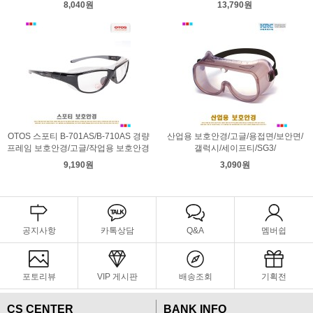
8,040원
13,790원
OTOS 스포티 B-701AS/B-710AS 경량
산업용 보호안경/고글/용접면/보안면/
프레임 보호안경/고글/작업용 보호안경
갤럭시/세이프티/SG3/
9,190원
3,090원
공지사항
카톡상담
Q&A
멤버쉽
포토리뷰
VIP 게시판
배송조회
기획전
CS CENTER
BANK INFO