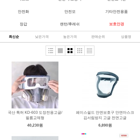
안전화
안전모
기타안전용품
장갑
랜턴/후레쉬
보호안경
최신순
낮은가격
높은가격
판매순위
상품명
국산 특허 KD-603 도장전용고글/
페이스쉴드 안면보호구 안면마스크
필름교체형
김서림방지 고글 전면고글
40,230원
6,890원