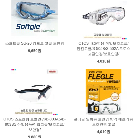
소프트글 SG-20 컴포트 고글 보안경
OTOS 내화학용 작업보호고글/
안전고글/S-505B/S-502A 오토스
9,650원
고글안경/보호안경/
4,010원
OTOS 스포츠형 보호안경/B-803AS/B-
플레글 일회용 보안경 방역 예초기용
803BS 산업용품/작업고글/보호고글/
보호안경 고글
보안경/
4,010원
9,880원