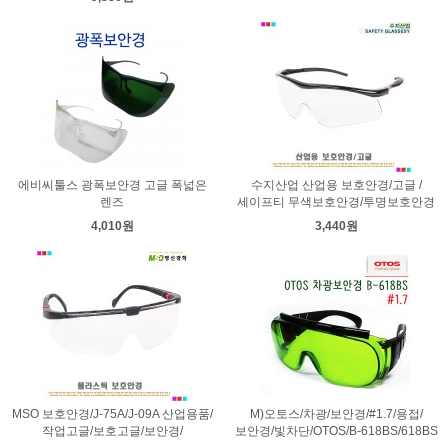
에비씨툴스 광폭보안경 고글 폭넓은
수지산업 산업용 보호안경/고글 /
렌즈
세이프티 무색보호안경/투명보호안경
4,010원
3,440원
MSO 보호안경/J-75A/J-09A 산업용품/
M)오토스/차광/보안경/#1.7/용접/
작업고글/보호고글/보안경/
보안경/빛차단/OTOS/B-618BS/618BS