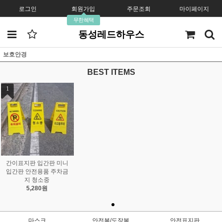
로그인
회원가입
주문조회
마이페이지
무한혜택
동성레드하우스
보호안경
BEST ITEMS
1
간이표지판 입간판 미니
입간판 안전용품 주차금
지 청소중
5,280원
마스크
안전복/도장복
안전표지판