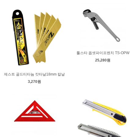
툴스타 옵셋파이프렌치 TS-OPW
25,280원
제스트 골드티타늄 캇타날18mm 칼날
3,270원