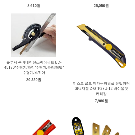
8,610원
25,050원
블루텍 콤비네이션스퀘어세트 BD-
45180/수평기/측정/수평자/측량/레벨/
수평계/스퀘어
20,330원
제스트 골드 티타늄파워풀 유틸커터
SK2재질 Z-GTP27U-12 바이올렛
커터칼
7,980원