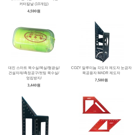
커터칼날 (10개입)
4,590원
대진 스마트 목수실/목실/형광실/
COZY 알루미늄 각도자 제도자 눈금자
건설자재/측정공구/컷팅 목수실/
목공용자 MADR 제도자
엉킴방지/
7,580원
3,440원