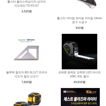
툴스타 플라스틱삼각자 삼각자
각도재단 TS-PS-07
2,520원
툴스타 커터칼 컷터칼 카타칼 18mm
문구 수공구
910원
블루텍 철직자 BD-SL11T 연귀자
코메론 컴팩트 강력한 LED 라이트
각도자 절단 선긋기
KMC-93L 줄자
7,920원
20,910원