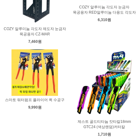
COZY 알루미늄 각도자 눈금자
목공용자 RED알루미늄 다용도 각도자
6,310원
COZY 알루미늄 각도자 제도자 눈금자
목공용자 CZ-MAR
7,460원
스마토 워터펌프 플라이어 퀵 수공구
9,990원
제스트 골드티타늄 캇타칼18mm
GTC24 (색상랜덤)커터칼
1,710원