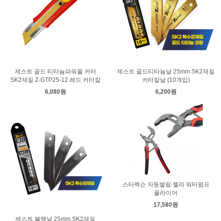
제스트 골드 티타늄파워풀 커터
제스트 골드티타늄날 25mm SK2재질
SK2재질 Z-GTP25-12 레드 커터칼
커터칼날 (10개입)
6,080원
6,200원
스타렉슨 자동벌림 첼라 워터펌프
플라이어
17,580원
제스트 블랙날 25mm SK2재질