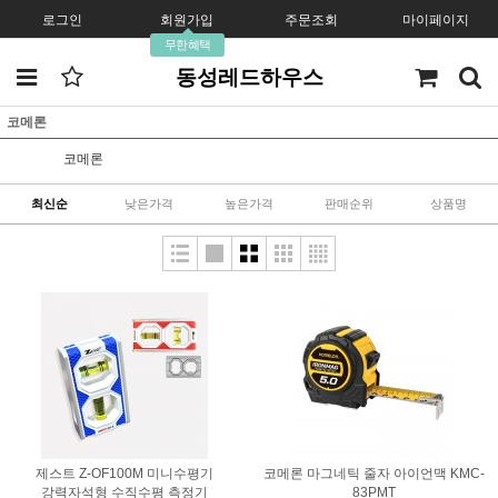
로그인
회원가입
주문조회
마이페이지
무한혜택
동성레드하우스
코메론
코메론
최신순
낮은가격
높은가격
판매순위
상품명
제스트 Z-OF100M 미니수평기
코메론 마그네틱 줄자 아이언맥 KMC-
강력자석형 수직수평 측정기
83PMT