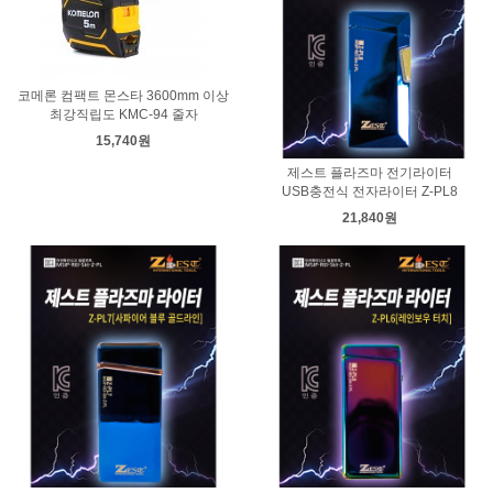
코메론 컴팩트 몬스타 3600mm 이상
최강직립도 KMC-94 줄자
15,740원
제스트 플라즈마 전기라이터
USB충전식 전자라이터 Z-PL8
21,840원