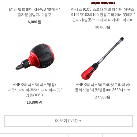
M)뉴 벨트홀더 KH-WS /코메론/
아넥스 9105 스크래퍼 드라이버 아넥스
줄자분실방지/수공구
9101/9103/9105 전용드라이버 못빼기/
핀제거/송곳/스크래퍼 다가네드라이버
6,080원
10,800원
ANEX/아넥스/아넥스/양용/
ANEX/아넥스/비트/라쳇드라이버/
라쳇드라이버/주먹드라이버/라쳇/
플렉시블/라쳇/양용/no.353/샤프트
양용/306D
27,580원
16,890원
더보기
(
1
/
14
)
+