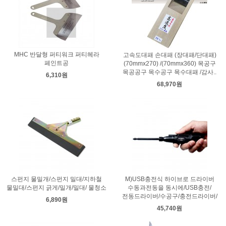
MHC 반달형 퍼티워크 퍼티헤라
고속도대패 손대패 (장대패/단대패)
페인트공
(70mmx270) /(70mmx360) 목공구
목공공구 목수공구 목수대패 /감사..
6,310원
68,970원
스펀지 물밀개/스펀지 밀대/지하철
M)USB충전식 하이브로 드라이버
물밀대/스펀지 긁게/밀개/밀대/ 물청소
수동과전동을 동시에/USB충전/
전동드라이버/수공구/충전드라이버/
6,890원
45,740원