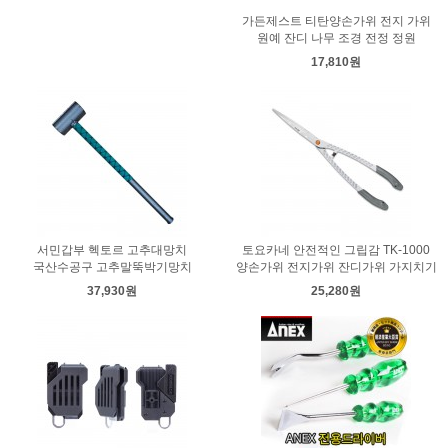
가든제스트 티탄양손가위 전지 가위
원예 잔디 나무 조경 전정 정원
17,810원
서민갑부 헥토르 고추대망치
토요카네 안전적인 그립감 TK-1000
국산수공구 고추말뚝박기망치
양손가위 전지가위 잔디가위 가지치기
37,930원
25,280원