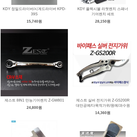
KDY 정밀드라이버/시계드라이버 KPD-
KDY 플렉시블 라쳇렌치 스패너
39S
기어렌치 세트
15,740원
28,150원
제스트 8IN1 만능기어렌치 Z-GW801
제스트 실버 전지가위 Z-GS200R
대만공예/다목적가위/원예/과수원
24,800원
14,360원