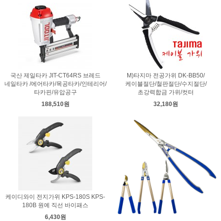
국산 제일타카 JIT-CT64RS 브레드
M)타지마 전공가위 DK-BB50/
네일타카 /에어타카/목공타카/인테리어/
케이블절단/철판절단/수지절단/
타카핀/유압공구
초강력합금 가위/컷터
188,510원
32,180원
케이디와이 전지가위 KPS-180S KPS-
180B 원예 직선 바이패스
6,430원