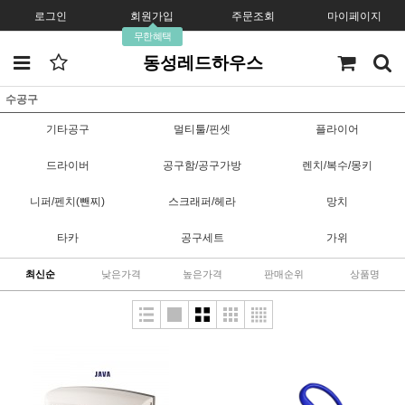
로그인
회원가입
주문조회
마이페이지
무한혜택
동성레드하우스
수공구
기타공구
멀티툴/핀셋
플라이어
드라이버
공구함/공구가방
렌치/복수/몽키
니퍼/펜치(뺀찌)
스크래퍼/헤라
망치
타카
공구세트
가위
최신순
낮은가격
높은가격
판매순위
상품명