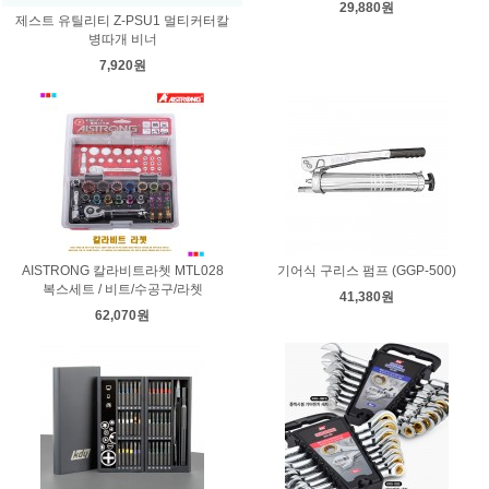
29,880원
제스트 유틸리티 Z-PSU1 멀티커터칼
병따개 비너
7,920원
AISTRONG 칼라비트라쳇 MTL028
기어식 구리스 펌프 (GGP-500)
복스세트 / 비트/수공구/라쳇
41,380원
62,070원