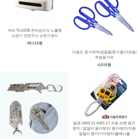
자바 TU100B 전자감지식 노출형
소변기 건전지식 소변기센서
49,110원
다용도 청가위/위생용품/문구용/가정용/
주방용가위
4,010원
알덴 AWS-21 AWS-27 자동 라쳇 몽키
렌치 / 깔깔이 몽키렌치/ 몽키/렌치/자동
깔깔이 몽키/기어렌치/플랙시블