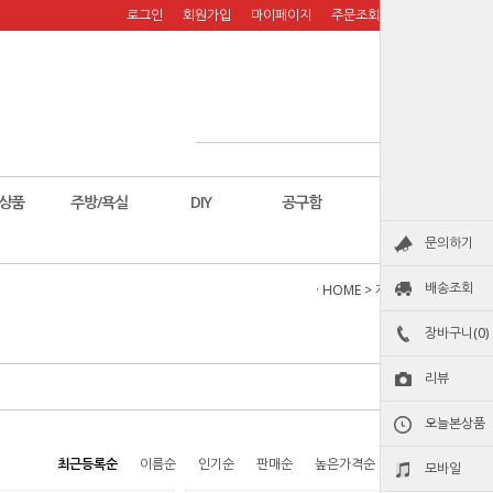
로그인
회원가입
마이페이지
주문조회
장바구니
상품
주방/욕실
DIY
공구함
칼
문의하기
배송조회
· HOME
>
제비표우의
장바구니(0)
리뷰
오늘본상품
최근등록순
이름순
인기순
판매순
높은가격순
낮은가격순
모바일