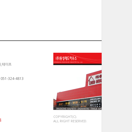
카,테이프
 051-324-4813
COPYRIGHT(C).
4
ALL RIGHT RESERVED.