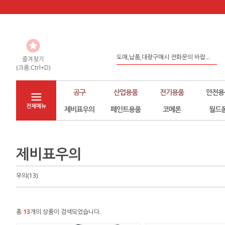
도매,납품,대량구매시 전화문의 바랍...
좀 더 나은 환경구축을 위해서 노력하...
즐겨찾기
(크롬:Ctrl+D)
홈페이지 리뉴얼
공구
산업용품
전기용품
안전용
전체메뉴
제비표우의
페인트용품
코메론
월드
제비표우의
우의(13)
총
13
개의 상품이 검색되었습니다.