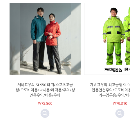
제비표우의 SI-950 레저/스포츠고급
제비표우의 최고급형 SI-9
형/오토바이용/낚시용/레저용/우의/성
업용안전우의/오토바이용
인용우의/비옷/우비
외부업무용/우의/비
￦75,860
￦79,310