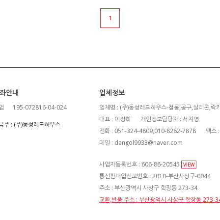
1
좌안내
업체정보
업
195-072816-04-024
업체명 : (주)동성레드하우스-철물,공구,실리콘,락
대표 : 이정희
개인정보담당자 : 서지영
금주 : (주)동성레드하우스
전화 : 051-324-4809,010-8262-7878
팩스 :
메일 : dangol9933@naver.com
사업자등록번호 : 606-86-20545
VIEW
통신판매업신고번호 : 2010-부산사상구-0044
주소 : 부산광역시 사상구 학장동 273-34
교환,반품 주소 : 부산광역시 사상구 학장동 273-3