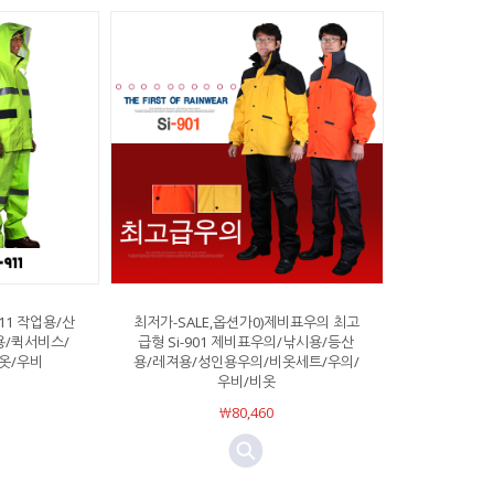
11 작업용/산
최저가-SALE,옵션가0)제비표우의 최고
/퀵서비스/
급형 Si-901 제비표우의/낚시용/등산
옷/우비
용/레져용/성인용우의/비옷세트/우의/
우비/비옷
￦80,460