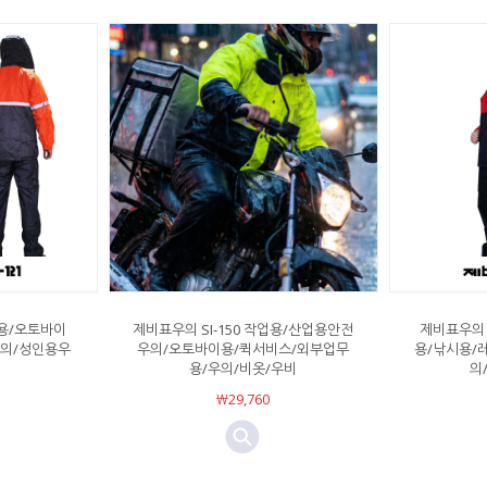
업용/오토바이
제비표우의 SI-150 작업용/산업용안전
제비표우의 
우의/성인용우
우의/오토바이용/퀵서비스/외부업무
용/낚시용/
용/우의/비옷/우비
의
￦29,760