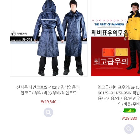
신사용 레인코트(Si-102) / 경작업용 레
최고급/제비표우의/Si-150/S
인코트/ 우의/비옷/우비/레인코트
901/Si-911/Si-950/
용/낚시용/레저용/안전
￦19,540
의/비옷/우비
￦29,880