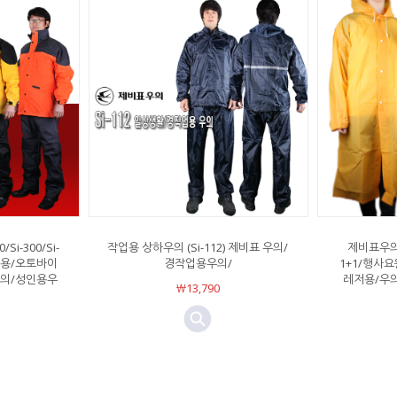
i-300/Si-
작업용 상하우의 (Si-112) 제비표 우의/
제비표우의
 작업용/오토바이
경작업용우의/
1+1/행사
우의/성인용우
레저용/우
￦13,790