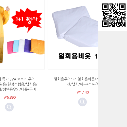
 특가 EVA 코트식 우의
일회용우의1+1 일회용비옷/작업복/등
요원용/현장스텝용/낚시용/
산/낚시/야구/스포츠
의/성인용우의/비옷/우비
￦1,140
￦6,890