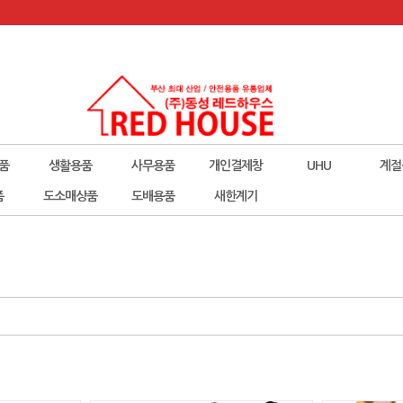
품
생활용품
사무용품
개인결제창
UHU
계절
폼
도소매상품
도배용품
새한계기