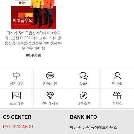
최저가-SALE,옵션가0)제비표우의
최고급형 Si-901 제비표우의/낚시용/
등산용/레져용/성인용우의/비옷세트/
우의/우비/비옷
80,460원
공지사항
카톡상담
Q&A
멤버쉽
포토리뷰
VIP 게시판
배송조회
기획전
CS CENTER
BANK INFO
051-324-4809
예금주 : 주)동성레드하우스