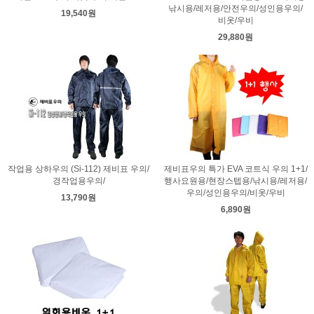
낚시용/레저용/안전우의/성인용우의/
19,540원
비옷/우비
29,880원
작업용 상하우의 (Si-112) 제비표 우의/
제비표우의 특가 EVA 코트식 우의 1+1/
경작업용우의/
행사요원용/현장스텝용/낚시용/레저용/
우의/성인용우의/비옷/우비
13,790원
6,890원