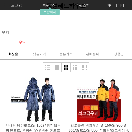
동성레드하우스
로그인
회원가입
주문조회
마이페이지
무한혜택
우의
우의
최신순
낮은가격
높은가격
판매순위
상품명
신사용 레인코트(Si-102) / 경작업용
최고급/제비표우의/Si-150/Si-300/Si-
레인코트/ 우의/비옷/우비/레인코트
901/Si-911/Si-950/ 작업용/오토바이용/