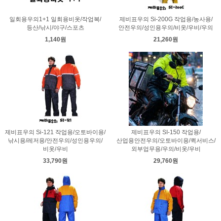
일회용우의1+1 일회용비옷/작업복/
제비표우의 Si-200G 작업용/농사용/
등산/낚시/야구/스포츠
안전우의/성인용우의/비옷/우비/우의
1,140원
21,260원
제비표우의 Si-121 작업용/오토바이용/
제비표우의 SI-150 작업용/
낚시용/레저용/안전우의/성인용우의/
산업용안전우의/오토바이용/퀵서비스/
비옷/우비
외부업무용/우의/비옷/우비
33,790원
29,760원