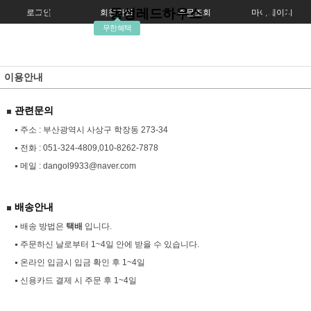
동성레드하우스
로그인
회원가입
주문조회
마이페이지
무한혜택
이용안내
관련문의
주소 : 부산광역시 사상구 학장동 273-34
전화 :
051-324-4809,010-8262-7878
메일 :
dangol9933@naver.com
배송안내
배송 방법은
택배
입니다.
주문하신 날로부터 1~4일 안에 받을 수 있습니다.
온라인 입금시 입금 확인 후 1~4일
신용카드 결제 시 주문 후 1~4일