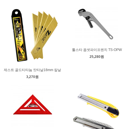
툴스타 옵셋파이프렌치 TS-OPW
25,280원
제스트 골드티타늄 캇타날18mm 칼날
3,270원