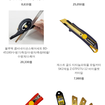
8,610원
25,050원
블루텍 콤비네이션스퀘어세트 BD-
45180/수평기/측정/수평자/측량/레벨/
수평계/스퀘어
20,330원
제스트 골드 티타늄파워풀 유틸커터
SK2재질 Z-GTP27U-12 바이올렛
커터칼
7,980원