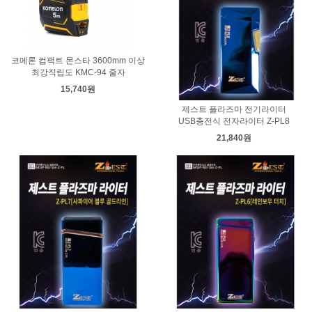
코메론 컴팩트 몬스타 3600mm 이상
최강직립도 KMC-94 줄자
15,740원
제스트 플라즈마 전기라이터
USB충전식 전자라이터 Z-PL8
21,840원