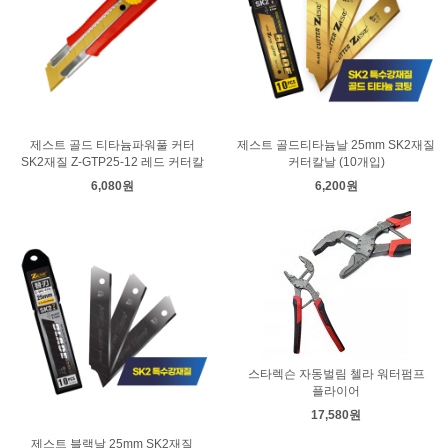
제스트 골드 티타늄파워풀 커터
제스트 골드티타늄날 25mm SK2재질
SK2재질 Z-GTP25-12 레드 커터칼
커터칼날 (10개입)
6,080원
6,200원
스타렉슨 자동벌림 첼라 워터펌프
플라이어
17,580원
제스트 블랙날 25mm SK2재질