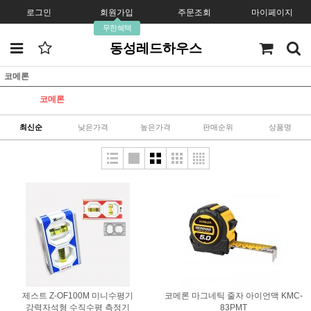
로그인
회원가입
주문조회
마이페이지
무한혜택
동성레드하우스
코메론
코메론
최신순
낮은가격
높은가격
판매순위
상품명
제스트 Z-OF100M 미니수평기
코메론 마그네틱 줄자 아이언맥 KMC-
강력자석형 수직수평 측정기
83PMT