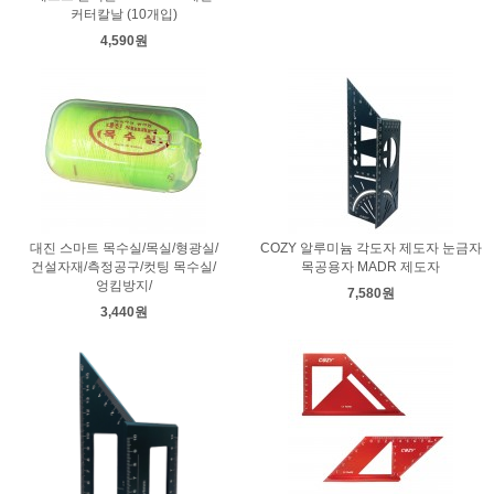
커터칼날 (10개입)
4,590원
대진 스마트 목수실/목실/형광실/
COZY 알루미늄 각도자 제도자 눈금자
건설자재/측정공구/컷팅 목수실/
목공용자 MADR 제도자
엉킴방지/
7,580원
3,440원