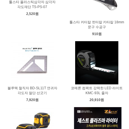
툴스타 플라스틱삼각자 삼각자
각도재단 TS-PS-07
2,520원
툴스타 커터칼 컷터칼 카타칼 18mm
문구 수공구
910원
블루텍 철직자 BD-SL11T 연귀자
코메론 컴팩트 강력한 LED 라이트
각도자 절단 선긋기
KMC-93L 줄자
7,920원
20,910원