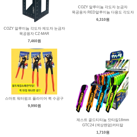
COZY 알루미늄 각도자 눈금자
목공용자 RED알루미늄 다용도 각도자
6,310원
COZY 알루미늄 각도자 제도자 눈금자
목공용자 CZ-MAR
7,460원
스마토 워터펌프 플라이어 퀵 수공구
9,990원
제스트 골드티타늄 캇타칼18mm
GTC24 (색상랜덤)커터칼
1,710원