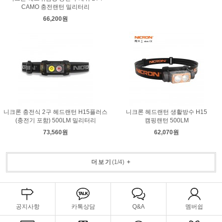
CAMO 충전랜턴 밀리터리
66,200원
니크론 충전식 2구 헤드랜턴 H15플러스
니크론 헤드랜턴 생활방수 H15
(충전기 포함) 500LM 밀리터리
캠핑랜턴 500LM
73,560원
62,070원
더보기
(
1
/
4
)
+
공지사항
카톡상담
Q&A
멤버쉽