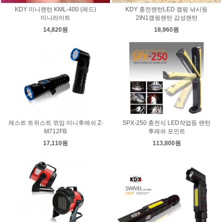
KDY 미니랜턴 KML-400 (레드)
KDY 충전랜턴LED 캠핑 낚시등
미니라이트
2IN1캠핑랜턴 감성랜턴
14,820원
18,960원
제스트 트위스트 꺾임 미니후레쉬 Z-
SPX-250 충전식 LED작업등 랜턴
M712FB
후레쉬 포인트
17,110원
113,800원