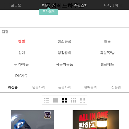
동성레드하우스
로그인
회원가입
주문조회
마이페이지
무한혜택
캠핑
캠핑
청소용품
철물
원예
생활잡화
욕실/주방
우의/비옷
자동차용품
현관매트
DIY가구
최신순
낮은가격
높은가격
판매순위
상품명