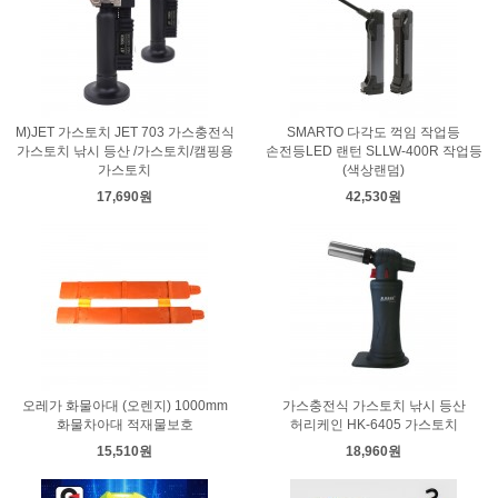
M)JET 가스토치 JET 703 가스충전식
SMARTO 다각도 꺽임 작업등
가스토치 낚시 등산 /가스토치/캠핑용
손전등LED 랜턴 SLLW-400R 작업등
가스토치
(색상랜덤)
17,690원
42,530원
오레가 화물아대 (오렌지) 1000mm
가스충전식 가스토치 낚시 등산
화물차아대 적재물보호
허리케인 HK-6405 가스토치
15,510원
18,960원