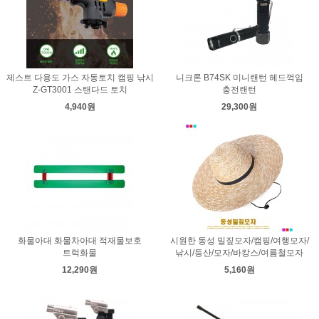
제스트 다용도 가스 자동토치 캠핑 낚시
니크론 B74SK 미니랜턴 헤드꺽임
Z-GT3001 스탠다드 토치
충전랜턴
4,940원
29,300원
화물아대 화물차아대 적재물보호
시원한 동성 밀짚모자/캠핑/여행모자/
트럭화물
낚시/등산/모자/바캉스/여름철모자
12,290원
5,160원