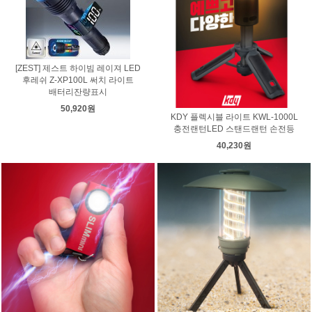
[ZEST] 제스트 하이빔 레이져 LED
후레쉬 Z-XP100L 써치 라이트
배터리잔량표시
50,920원
KDY 플렉시블 라이트 KWL-1000L
충전랜턴LED 스탠드랜턴 손전등
40,230원