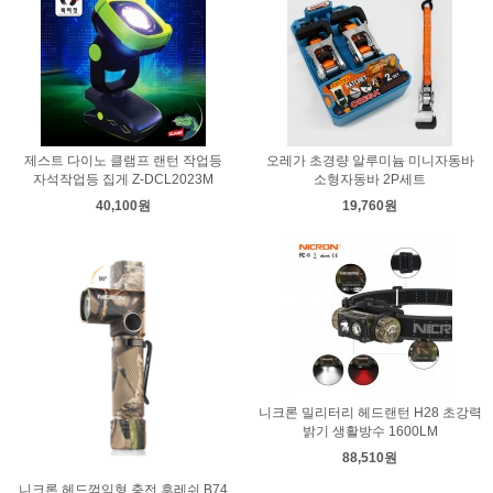
제스트 다이노 클램프 랜턴 작업등
오레가 초경량 알루미늄 미니자동바
자석작업등 집게 Z-DCL2023M
소형자동바 2P세트
40,100원
19,760원
니크론 밀리터리 헤드랜턴 H28 초강력
밝기 생활방수 1600LM
88,510원
니크론 헤드꺾임형 충전 후레쉬 B74