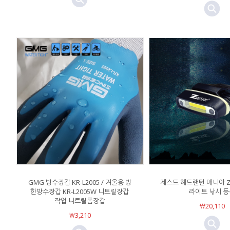
GMG 방수장갑 KR-L2005 / 겨울용 방
제스트 헤드랜턴 매니아 Z-
한방수장갑 KR-L2005W 니트릴장갑
라이트 낚시 등
작업 니트릴폼장갑
￦20,110
￦3,210