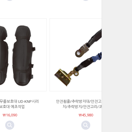
무릎보호대 UD-KNP시리
안전죔줄/추락방지대/안전고리/2중장
 보호대 예초작업
치/추락방지/안전고리/코브라
￦16,090
￦45,980