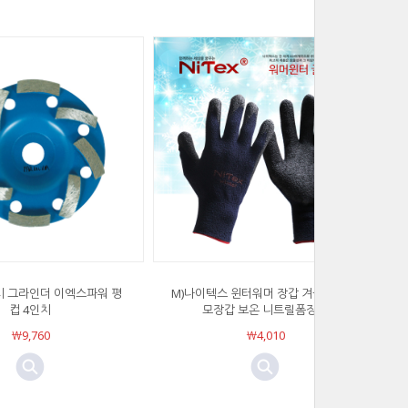
 그라인더 이엑스파워 평
M)나이텍스 윈터워머 장갑 겨울장갑 기
컵 4인치
모장갑 보온 니트릴폼장갑
￦9,760
￦4,010