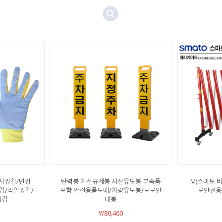
사장갑/면장
탄력봉 차선규제봉 시선유도봉 부속품
M)스마토 
갑/작업장갑/
포함 안전용품도매/차량유도봉/도로안
로안전용품
장갑
내봉
￦80,460