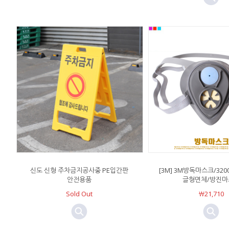
신도 신형 주차금지공사중 PE입간판
[3M] 3M방독마스크/32
안전용품
글형면체/방진마
Sold Out
￦21,710