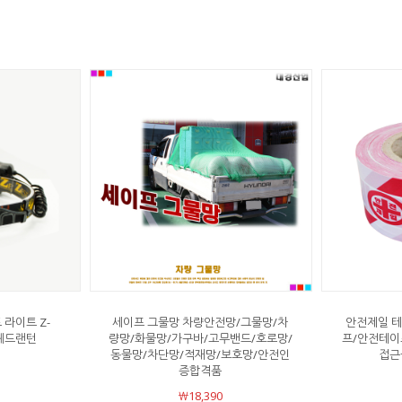
 라이트 Z-
세이프 그물망 차량안전망/그물망/차
안전제일 
C 헤드랜턴
량망/화물망/가구바/고무밴드/호로망/
프/안전테이
동물망/차단망/적재망/보호망/안전인
접근
증합격품
￦18,390