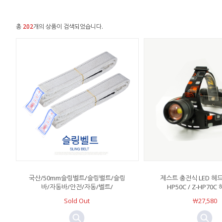
총
202
개의 상품이 검색되었습니다.
국산/50mm슬링벨트/슬링밸트/슬링
제스트 충전식 LED 헤드
바/자동바/안전/자동/벨트/
HP50C / Z-HP70
Sold Out
￦27,580