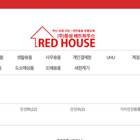
품
생활용품
사무용품
개인결제창
UHU
계절
폼
도소매상품
도배용품
새한계기
안전화(22)
안전모(2)
기타안전용품(