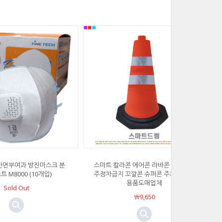
안면부여과 방진마스크 분
스마트 칼라콘 에어콘 라바콘 주차금지
트 M8000 (10개입)
주정차금지 꼬깔콘 슈퍼콘 주차콘 안전
용품도매업체
Sold Out
￦9,650