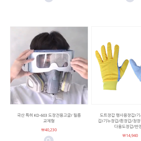
국산 특허 KD-603 도장전용고글/ 필름
도트장갑 행사용장갑/기
교체형
갑/기누장갑/흰장갑/청장
다용도장갑/반
￦40,230
￦14,940