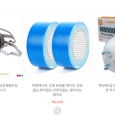
00/초경량의싱
우벤테이프, 건축 보양용 테이프, 잔상
파인텍1급 
스크
없는,찐이없는,자국이없는, 찢어쓰는
진 미스
테이프
￦2,470