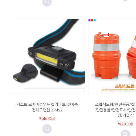
제스트 모자에끼우는 캡라이트 USB충
조립식드럼/안전용품/칼
전헤드랜턴 Z-MS2
안전용품/안전표시/안전
장/작업장
Sold Out
￦20,330