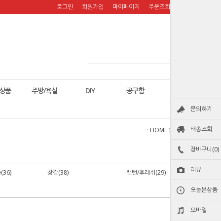
로그인
회원가입
마이페이지
주문조회
장바구니
상품
주방/욕실
DIY
공구함
칼
문의하기
배송조회
· HOME
>
안전용품
장바구니(0)
리뷰
36)
장갑(38)
랜턴/후레쉬(29)
오늘본상품
모바일