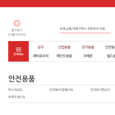
도매,납품,대량구매시 전화문의 바랍...
좀 더 나은 환경구축을 위해서 노력하...
즐겨찾기
(크롬:Ctrl+D)
홈페이지 리뉴얼
공구
산업용품
전기용품
안전용
전체메뉴
제비표우의
페인트용품
코메론
월드
안전용품
마스크(32)
안전복/도장복(10)
안전표지판(21)
보호안경(12)