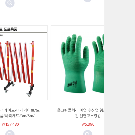
바리케이드/바리케이트/도
올크링클처리 어업 수산업 청소 러프그
/바리케트/3m/5m/
랩 천연고무장갑
￦157,480
￦5,390