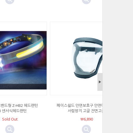
▶
밴드형 Z-HB2 헤드랜턴
페이스쉴드 안면보호구 안면마스크 김
B 센서식헤드랜턴
서림방지 고글 전면고글
Sold Out
￦6,890