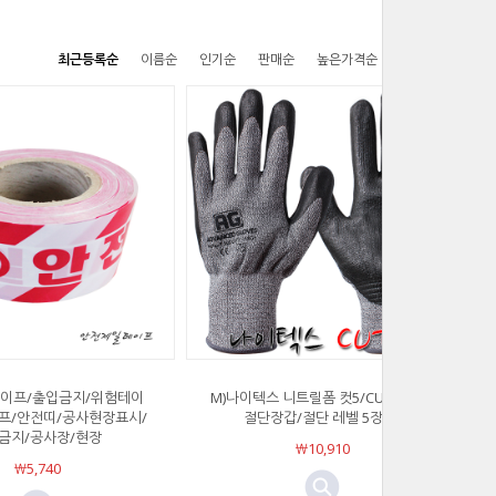
최근등록순
이름순
인기순
판매순
높은가격순
낮은가격순
테이프/출입금지/위험테이
M)나이텍스 니트릴폼 컷5/CUT5 장갑/
프/안전띠/공사현장표시/
절단장갑/절단 레벨 5장갑/
금지/공사장/현장
￦10,910
￦5,740