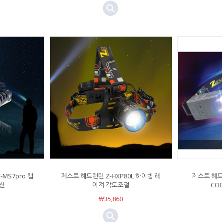
MS7pro 캡
제스트 헤드랜턴 Z-HXP80L 하이빔 레
제스트 헤드
산
이져 각도조절
CO
￦35,860