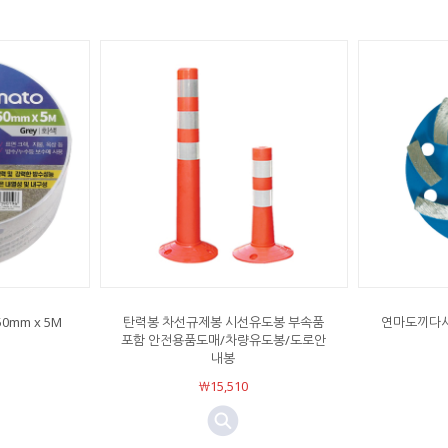
mm x 5M
탄력봉 차선규제봉 시선유도봉 부속품
연마도끼다시
포함 안전용품도매/차량유도봉/도로안
내봉
￦15,510