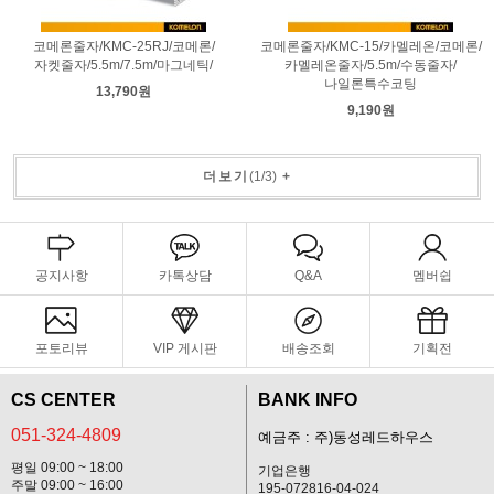
코메론줄자/KMC-25RJ/코메론/
코메론줄자/KMC-15/카멜레온/코메론/
자켓줄자/5.5m/7.5m/마그네틱/
카멜레온줄자/5.5m/수동줄자/
나일론특수코팅
13,790원
9,190원
더보기
(
1
/
3
)
+
공지사항
카톡상담
Q&A
멤버쉽
포토리뷰
VIP 게시판
배송조회
기획전
CS CENTER
BANK INFO
051-324-4809
예금주 : 주)동성레드하우스
평일 09:00 ~ 18:00
기업은행
주말 09:00 ~ 16:00
195-072816-04-024