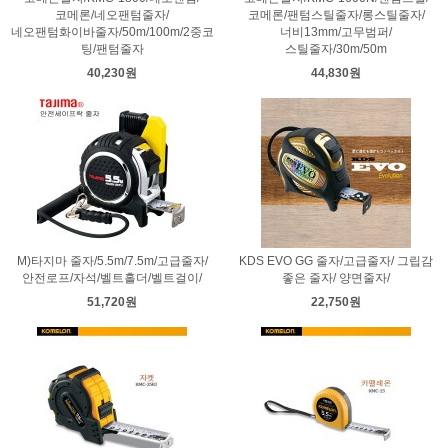
코메론/네오팬텀줄자/
코메론/팬텀스틸줄자/롱스틸줄자/
네오팬텀화이바줄자/50m/100m/2중코
너비13mm/고무범퍼/
팅/팬텀줄자
스틸줄자/30m/50m
40,230원
44,830원
M)타지마 줄자/5.5m/7.5m/고급줄자/
KDS EVO GG 줄자/고급줄자/ 그립감
안전로프/자석/벨트홀더/벨트걸이/
좋은 줄자/ 양면줄자/
51,720원
22,750원