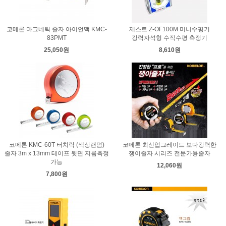
코메론 마그네틱 줄자 아이언맥 KMC-
제스트 Z-OF100M 미니수평기
83PMT
강력자석형 수직수평 측정기
25,050원
8,610원
코메론 KMC-60T 터치락 (색상랜덤)
코메론 최신업그레이드 보다강력한
줄자 3m x 13mm 테이프 뒷면 지름측정
쟁이줄자 시리즈 전문가용줄자
가능
12,060원
7,800원