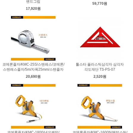
밴드그립
59,770원
17,920원
코메론줄자/KMC-25S/스텐레스/코메론/
툴스타 플라스틱삼각자 삼각자
스텐레스줄자/5m/자폭25mm/스텐줄자
각도재단 TS-PS-07
20,690원
2,520원
코메론줄자/KMC-1800/네오팬텀/
코메론줄자/KMC-1600N/팬텀스틸/