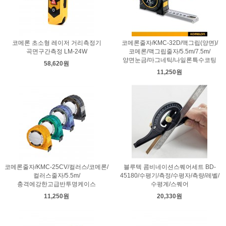
코메론 초소형 레이저 거리측정기
코메론줄자/KMC-32D/맥그립(양면)/
곡면구간측정 LM-24W
코메론/맥그립줄자/5.5m/7.5m/
양면눈금/마그네틱/나일론특수코팅
58,620원
11,250원
코메론줄자/KMC-25CV/컬러스/코메론/
블루텍 콤비네이션스퀘어세트 BD-
컬러스줄자/5.5m/
45180/수평기/측정/수평자/측량/레벨/
충격에강한고급반투명케이스
수평계/스퀘어
11,250원
20,330원