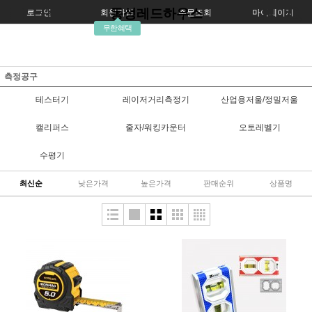
동성레드하우스
로그인
회원가입
주문조회
마이페이지
무한혜택
측정공구
테스터기
레이저거리측정기
산업용저울/정밀저울
캘리퍼스
줄자/워킹카운터
오토레벨기
수평기
최신순
낮은가격
높은가격
판매순위
상품명