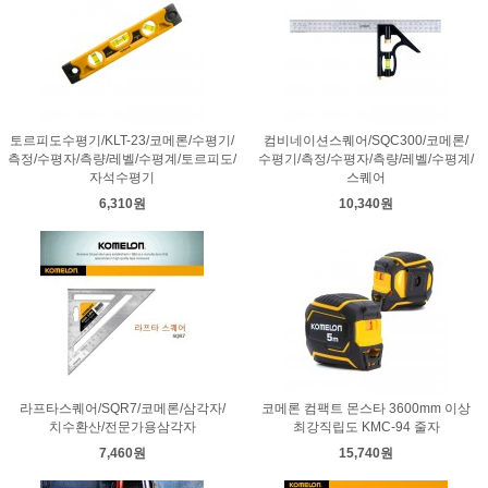
토르피도수평기/KLT-23/코메론/수평기/
컴비네이션스퀘어/SQC300/코메론/
측정/수평자/측량/레벨/수평계/토르피도/
수평기/측정/수평자/측량/레벨/수평계/
자석수평기
스퀘어
6,310원
10,340원
라프타스퀘어/SQR7/코메론/삼각자/
코메론 컴팩트 몬스타 3600mm 이상
치수환산/전문가용삼각자
최강직립도 KMC-94 줄자
7,460원
15,740원