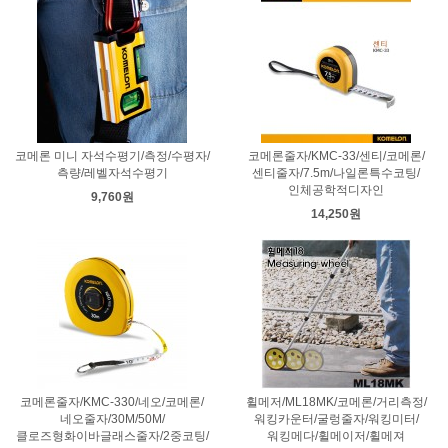
코메론 미니 자석수평기/측정/수평자/
코메론줄자/KMC-33/센티/코메론/
측량/레벨자석수평기
센티줄자/7.5m/나일론특수코팅/
인체공학적디자인
9,760원
14,250원
코메론줄자/KMC-330/네오/코메론/
휠메저/ML18MK/코메론/거리측정/
네오줄자/30M/50M/
워킹카운터/굴렁줄자/워킹미터/
클로즈형화이바글래스줄자/2중코팅/
워킹메다/휠메이저/휠메져