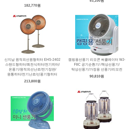
93,100원
182,770원
신지남 원적외선원형히터 EHS-2402
캠핑용선풍기 리모콘 써큘레이터 WJ-
스탠드형히터/회전식히터/전기히터/
F8C 공기순환기/ /책상선풍기/
온풍기/원적외선난로/전기장판/
탁상선풍기/가정용 선풍기/리모컨
원통히터/전기난로/선풍기형히터
90,810원
213,800원