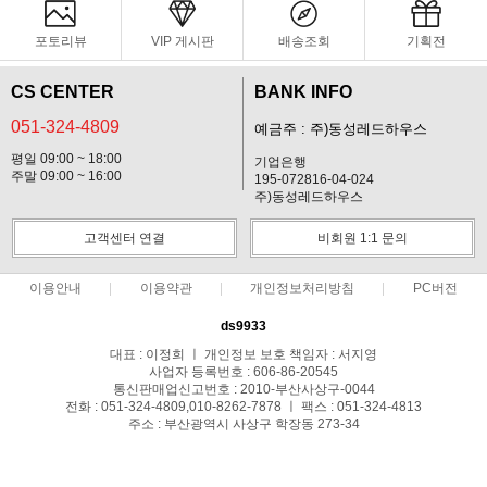
포토리뷰
VIP 게시판
배송조회
기획전
CS CENTER
BANK INFO
051-324-4809
예금주 : 주)동성레드하우스
평일 09:00 ~ 18:00
기업은행
주말 09:00 ~ 16:00
195-072816-04-024
주)동성레드하우스
고객센터 연결
비회원 1:1 문의
이용안내
이용약관
개인정보처리방침
PC버전
ds9933
대표 : 이정희 ㅣ 개인정보 보호 책임자 : 서지영
사업자 등록번호 : 606-86-20545
통신판매업신고번호 : 2010-부산사상구-0044
전화 : 051-324-4809,010-8262-7878 ㅣ 팩스 : 051-324-4813
주소 : 부산광역시 사상구 학장동 273-34
COPYRIGHT(C)(주)동성레드하우스-철물,공구,실리콘,락카,테이프 ALL RIGHTS
RESERVED.