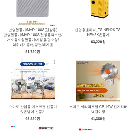
만승환풍기/MVD-100S(천장용)
산업용팬히터_TS-NFH2K TS-
만승환풍기/MVD-100S/천장용덕트팬/
NFH3K온풍기
저소음소형환풍기/가정용/업소형/
63,220원
악취배기용/실링팬/배기팬
51,720원
스마토 산업용 데스크팬 선풍기
스마토 세라믹코일 CE-16W 전기히터
앉은뱅이 선풍기
벽걸이형
63,220원
41,380원