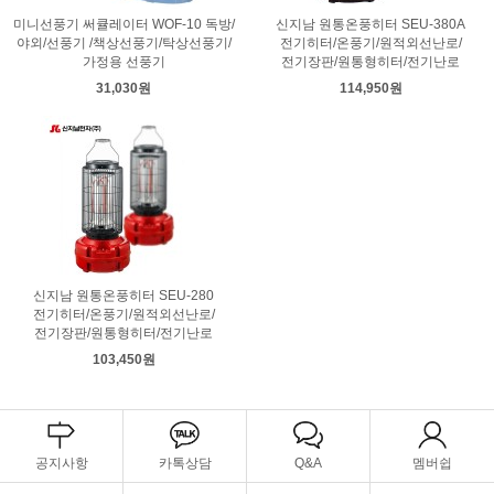
미니선풍기 써큘레이터 WOF-10 독방/
신지남 원통온풍히터 SEU-380A
야외/선풍기 /책상선풍기/탁상선풍기/
전기히터/온풍기/원적외선난로/
가정용 선풍기
전기장판/원통형히터/전기난로
31,030원
114,950원
신지남 원통온풍히터 SEU-280
전기히터/온풍기/원적외선난로/
전기장판/원통형히터/전기난로
103,450원
공지사항
카톡상담
Q&A
멤버쉽