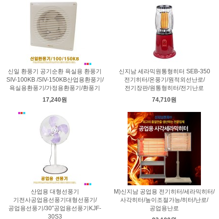
신일 환풍기 공기순환 욕실용 환풍기
신지남 세라믹원통형히터 SEB-350
SIV-100KB /SIV-150KB산업용환풍기/
전기히터/온풍기/원적외선난로/
욕실용환풍기/가정용환풍기/환풍기
전기장판/원통형히터/전기난로
17,240원
74,710원
산업용 대형선풍기
M)신지남 공업용 전기히터/세라믹히터/
기전사공업용선풍기대형선풍기/
사각히터/높이조절가능/히터/난로/
공업용선풍기/30″공업용선풍기KJF-
공업용난로
30S3