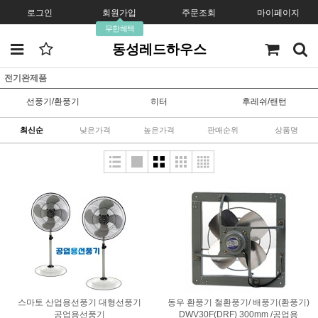
로그인
회원가입
주문조회
마이페이지
무한혜택
동성레드하우스
전기완제품
선풍기/환풍기
히터
후레쉬/랜턴
최신순
낮은가격
높은가격
판매순위
상품명
스마토 산업용선풍기 대형선풍기
동우 환풍기 철환풍기/ 배풍기(환풍기)
공업용선풍기
DWV30F(DRF) 300mm /공업용