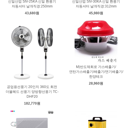
신일산업 SIV-25KA 신일 환풍기
신일산업 SIV-30KA 신일 환풍기
자동셔터 날개직경:250mm
자동셔터 날개직경:312mm
43,680원
45,980원
M)반도체회로 가스배출기/
연탄가스배출기/배출기/연기배출기/
한양테크
28,960원
공업용선풍기 20인치 360도 회전
더블헤드 선풍기 양방향선풍기 TC-
DHF20
182,770원