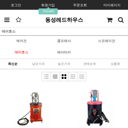
로그인
회원가입
주문조회
마이페이지
무한혜택
동성레드하우스
에어호스
에어건
콤프레샤
스프레이건
에어호스
에어타카
최신순
낮은가격
높은가격
판매순위
상품명