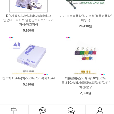
DIY자석 /디자인자석/자석테이프/
미니 노트북책상/길이조절/컴퓨터책상/
양면테이프자석/원형강력자석/스티커
이동식
자석/마그피아
26,430원
5,160원
한국제지/A4용지/500매/75g/복사지/A4
더블클립/소50개/중50/대30개/
특대10개/집게/클립/크립/압정/압핀/
5,510원
화신/문구
2,860원