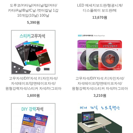
도루코/카타날/커터날/칼/커터/
LED 메세지보드판/형광시계/
카타/A날/B날/C날 /컷터칼날 1갑
디스플레이 보드판/메
10개입(10날) 100날
13,670원
5,390원
고무자석/DIY자석 /디자인자석/
고무자석/DIY자석 /디자인자석/
자석테이프/양면테이프자석/
자석테이프/양면테이프자석/
원형강력자석/스티커 자석/마그피아
원형강력자석/스티커 자석/마그피아
1,600원
3,210원