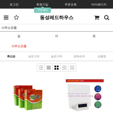
로그인
회원가입
주문조회
마이페이지
무한혜택
동성레드하우스
사무소모품
칼
자
펜
사무소모품
최신순
낮은가격
높은가격
판매순위
상품명