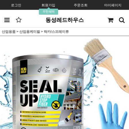
로그인
회원가입
주문조회
마이페이지
무한혜택
동성레드하우스
산업용품
>
산업용케미컬
>
락카/스프레이류