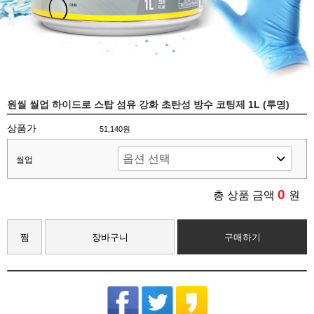
원씰 씰업 하이드로 스탑 섬유 강화 초탄성 방수 코팅제 1L (투명)
상품가
51,140원
씰업
0
총 상품 금액
원
찜
장바구니
구매하기