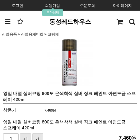
로그인
회원가입
주문조회
마이페이지
무한혜택
동성레드하우스
산업용품
>
산업용케미컬
>
코팅제
영일 내열 실버코팅 800도 은색착색 실버 징크 페인트 아연도금 스프
레이 420ml
상품가
7,460
원
영일 내열 실버코팅 800도 은색착색 실버 징크 페인트 아연도금
스프레이 420ml
7,460
원
+1
-1