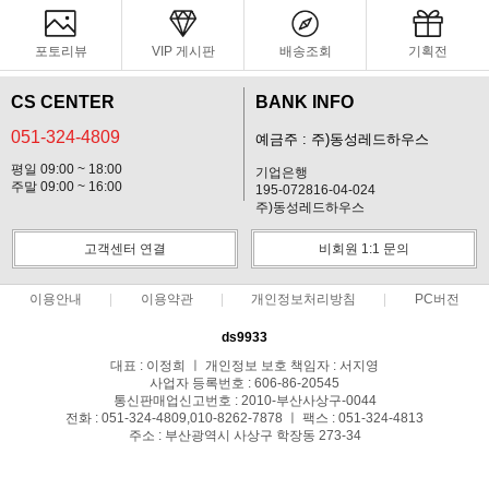
포토리뷰
VIP 게시판
배송조회
기획전
CS CENTER
BANK INFO
051-324-4809
예금주 : 주)동성레드하우스
평일 09:00 ~ 18:00
기업은행
주말 09:00 ~ 16:00
195-072816-04-024
주)동성레드하우스
고객센터 연결
비회원 1:1 문의
이용안내
이용약관
개인정보처리방침
PC버전
ds9933
대표 : 이정희 ㅣ 개인정보 보호 책임자 : 서지영
사업자 등록번호 : 606-86-20545
통신판매업신고번호 : 2010-부산사상구-0044
전화 : 051-324-4809,010-8262-7878 ㅣ 팩스 : 051-324-4813
주소 : 부산광역시 사상구 학장동 273-34
COPYRIGHT(C)(주)동성레드하우스-철물,공구,실리콘,락카,테이프 ALL RIGHTS
RESERVED.