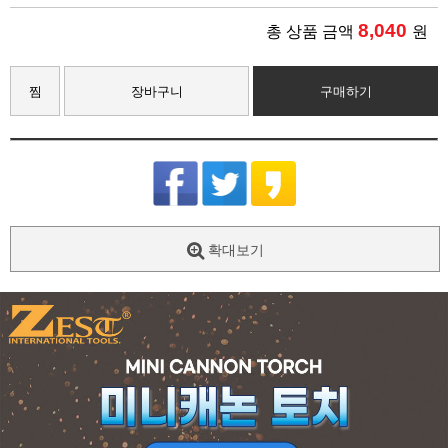
8,040
총 상품 금액
원
찜
장바구니
구매하기
확대보기