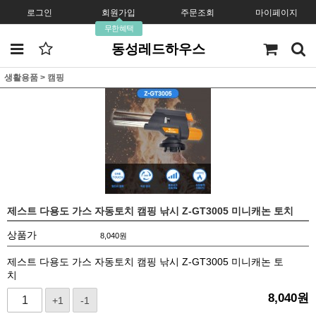
로그인
회원가입
주문조회
마이페이지
무한혜택
동성레드하우스
생활용품
>
캠핑
제스트 다용도 가스 자동토치 캠핑 낚시 Z-GT3005 미니캐논 토치
상품가
8,040
원
제스트 다용도 가스 자동토치 캠핑 낚시 Z-GT3005 미니캐논 토
치
8,040
원
+1
-1