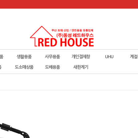
품
생활용품
사무용품
개인결제창
UHU
계절
폼
도소매상품
도배용품
새한계기