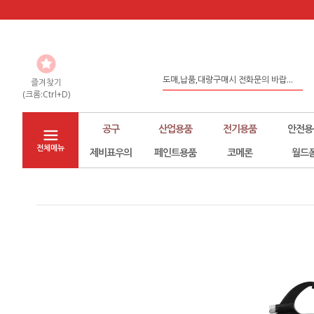
홈페이지 리뉴얼
도매,납품,대량구매시 전화문의 바랍...
즐겨찾기
(크롬:Ctrl+D)
좀 더 나은 환경구축을 위해서 노력하...
공구
산업용품
전기용품
안전용
전체메뉴
제비표우의
페인트용품
코메론
월드