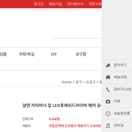
로그인
회원가입
마이페이지
주문조회
장바구니
상품
주방/욕실
DIY
공구함
칼
문의하기
배송조회
home
>
공구
>
수공구
>
멀티툴/핀셋
장바구니(0)
리뷰
알덴 카라비너 칼 LED후레쉬드라이버 해머 등산 BBC-04
오늘본상품
판매가격
8,840
원
모바일
배송비
주문금액에 상관없이 배송비가 3,000원 청구됩니다.원