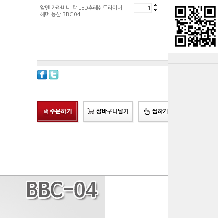
알덴 카라비너 칼 LED후레쉬드라이버
8,840
원
해머 등산 BBC-04
총 상품 금액
8,840
원