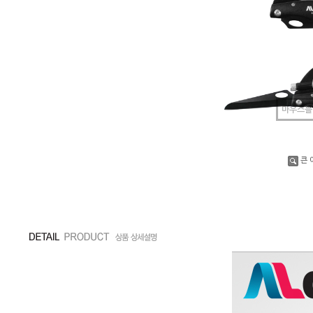
마우스를
큰 