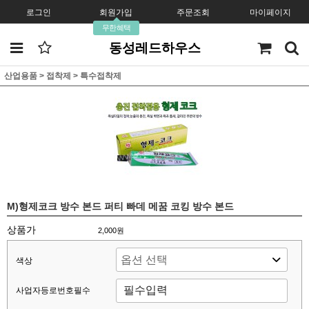
로그인
회원가입
주문조회
마이페이지
무한혜택
동성레드하우스
산업용품
>
접착제
>
특수접착제
M)형제코크 방수 본드 퍼티 빠데 메꿈 코킹 방수 본드
상품가
2,000원
색상
사업자등로번호필수