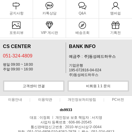
공지사항
카톡상담
Q&A
멤버쉽
포토리뷰
VIP 게시판
배송조회
기획전
CS CENTER
BANK INFO
051-324-4809
예금주 : 주)동성레드하우스
평일 09:00 ~ 18:00
기업은행
주말 09:00 ~ 16:00
195-072816-04-024
주)동성레드하우스
고객센터 연결
비회원 1:1 문의
이용안내
이용약관
개인정보처리방침
PC버전
ds9933
대표 : 이정희 ㅣ 개인정보 보호 책임자 : 서지영
사업자 등록번호 : 606-86-20545
통신판매업신고번호 : 2010-부산사상구-0044
전화 : 051-324-4809,010-8262-7878 ㅣ 팩스 : 051-324-4813