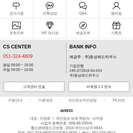
공지사항
카톡상담
Q&A
멤버쉽
포토리뷰
VIP 게시판
배송조회
기획전
CS CENTER
BANK INFO
051-324-4809
예금주 : 주)동성레드하우스
평일 09:00 ~ 18:00
기업은행
주말 09:00 ~ 16:00
195-072816-04-024
주)동성레드하우스
고객센터 연결
비회원 1:1 문의
이용안내
이용약관
개인정보처리방침
PC버전
ds9933
대표 : 이정희 ㅣ 개인정보 보호 책임자 : 서지영
사업자 등록번호 : 606-86-20545
통신판매업신고번호 : 2010-부산사상구-0044
전화 : 051-324-4809,010-8262-7878 ㅣ 팩스 : 051-324-4813