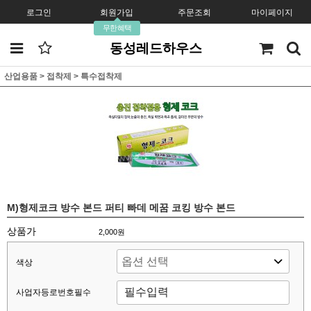
로그인
회원가입
주문조회
마이페이지
무한혜택
동성레드하우스
산업용품
>
접착제
>
특수접착제
M)형제코크 방수 본드 퍼티 빠데 메꿈 코킹 방수 본드
상품가
2,000원
색상
사업자등로번호필수