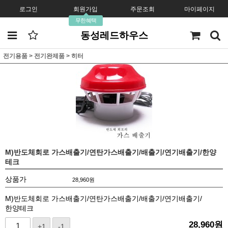
로그인
회원가입
주문조회
마이페이지
무한혜택
동성레드하우스
전기용품
>
전기완제품
>
히터
M)반도체회로 가스배출기/연탄가스배출기/배출기/연기배출기/한양
테크
상품가
28,960
원
M)반도체회로 가스배출기/연탄가스배출기/배출기/연기배출기/
한양테크
28,960
원
+1
-1