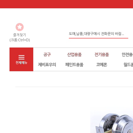
도매,납품,대량구매시 전화문의 바랍...
좀 더 나은 환경구축을 위해서 노력하...
즐겨찾기
(크롬:Ctrl+D)
홈페이지 리뉴얼
공구
산업용품
전기용품
안전용
전체메뉴
제비표우의
페인트용품
코메론
월드