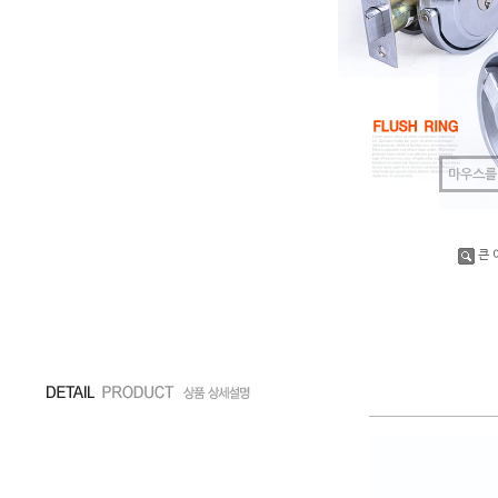
마우스를
큰 