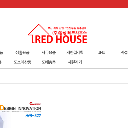
품
생활용품
사무용품
개인결제창
UHU
계절
폼
도소매상품
도배용품
새한계기