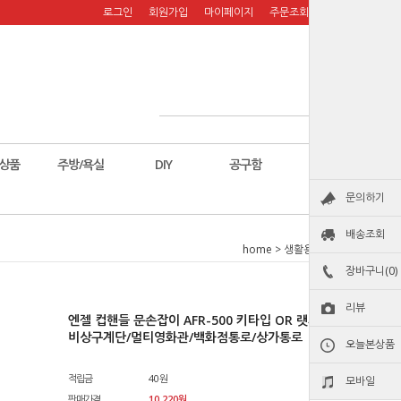
로그인
회원가입
마이페이지
주문조회
장바구니
상품
주방/욕실
DIY
공구함
칼
문의하기
배송조회
home
>
생활용품
>
철물
장바구니(0)
리뷰
엔젤 컵핸들 문손잡이 AFR-500 키타입 OR 랫치 통로형/
비상구계단/멀티영화관/백화점통로/상가통로
오늘본상품
적립금
40원
모바일
판매가격
10,220원