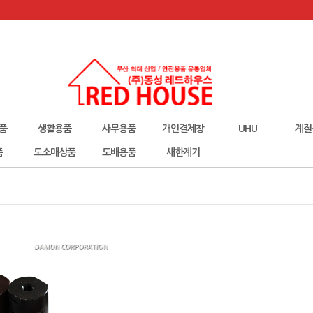
품
생활용품
사무용품
개인결제창
UHU
계절
폼
도소매상품
도배용품
새한계기