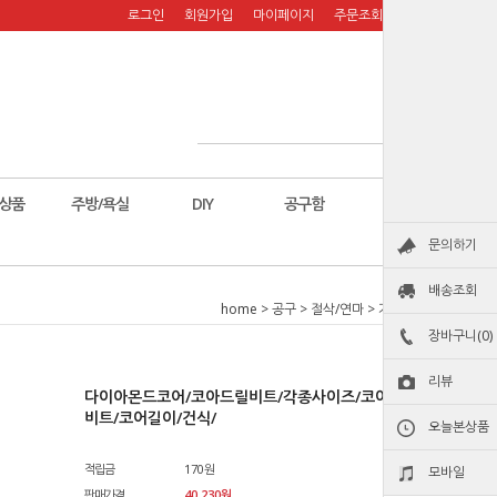
로그인
회원가입
마이페이지
주문조회
장바구니
상품
주방/욕실
DIY
공구함
칼
문의하기
배송조회
home
>
공구
>
절삭/연마
>
기타소모품
장바구니(0)
리뷰
다이아몬드코어/코아드릴비트/각종사이즈/코어드릴/코어
비트/코어길이/건식/
오늘본상품
적립금
170원
모바일
판매가격
40,230원