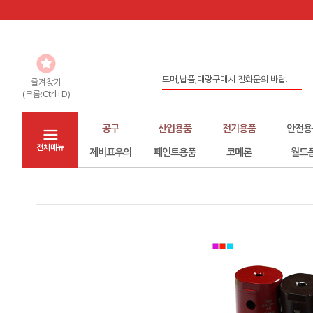
도매,납품,대량구매시 전화문의 바랍...
좀 더 나은 환경구축을 위해서 노력하...
즐겨찾기
(크롬:Ctrl+D)
홈페이지 리뉴얼
공구
산업용품
전기용품
안전용
전체메뉴
제비표우의
페인트용품
코메론
월드