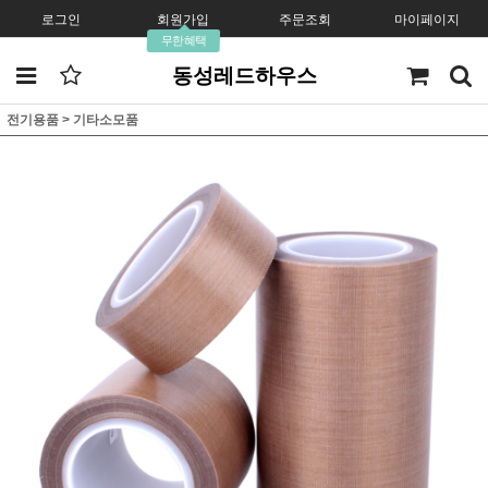
로그인
회원가입
주문조회
마이페이지
무한혜택
동성레드하우스
전기용품
>
기타소모품