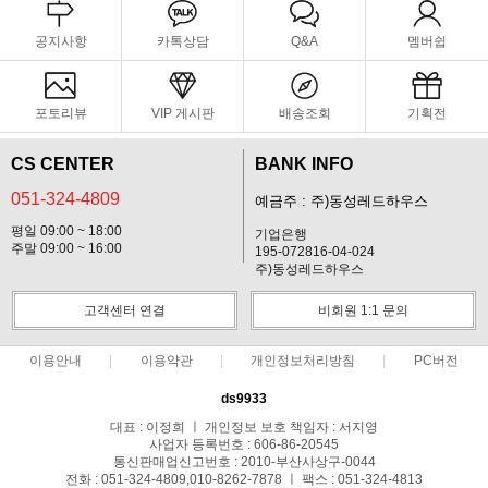
공지사항
카톡상담
Q&A
멤버쉽
포토리뷰
VIP 게시판
배송조회
기획전
CS CENTER
BANK INFO
051-324-4809
예금주 : 주)동성레드하우스
평일 09:00 ~ 18:00
기업은행
주말 09:00 ~ 16:00
195-072816-04-024
주)동성레드하우스
고객센터 연결
비회원 1:1 문의
이용안내
이용약관
개인정보처리방침
PC버전
ds9933
대표 : 이정희 ㅣ 개인정보 보호 책임자 : 서지영
사업자 등록번호 : 606-86-20545
통신판매업신고번호 : 2010-부산사상구-0044
전화 : 051-324-4809,010-8262-7878 ㅣ 팩스 : 051-324-4813