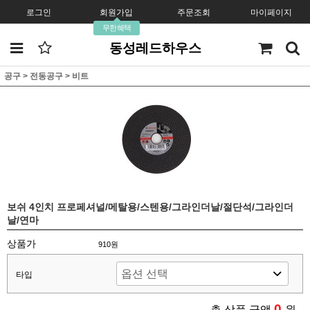
로그인
회원가입
주문조회
마이페이지
무한혜택
동성레드하우스
공구
>
전동공구
>
비트
보쉬 4인치 프로페셔널/메탈용/스텐용/그라인더날/절단석/그라인더
날/연마
상품가
910원
타입
0
총 상품 금액
원