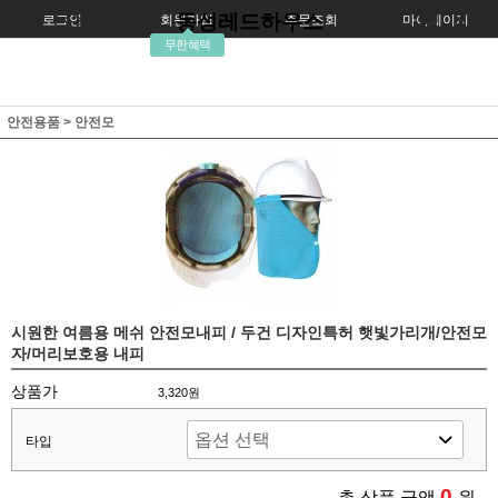
동성레드하우스
로그인
회원가입
주문조회
마이페이지
무한혜택
안전용품
>
안전모
시원한 여름용 메쉬 안전모내피 / 두건 디자인특허 햇빛가리개/안전모
자/머리보호용 내피
상품가
3,320원
타입
0
총 상품 금액
원